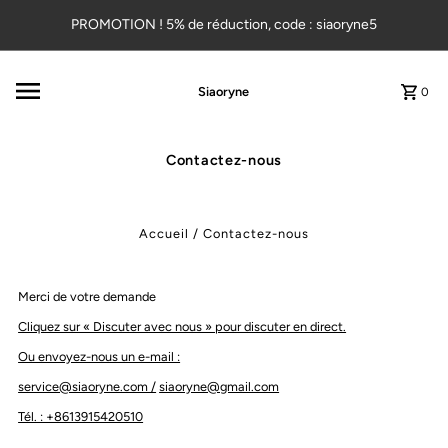
Ignorer et passer au contenu
PROMOTION ! 5% de réduction, code : siaoryne5
Siaoryne
0
Contactez-nous
Accueil
/
Contactez-nous
Merci de votre demande
Cliquez sur « Discuter avec nous » pour discuter en direct.
Ou envoyez-nous un e-mail :
service@siaoryne.com /
siaoryne@gmail.com
Tél. : +8613915420510