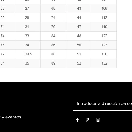
Introduce
la
dirección
s y eventos.
de
correo