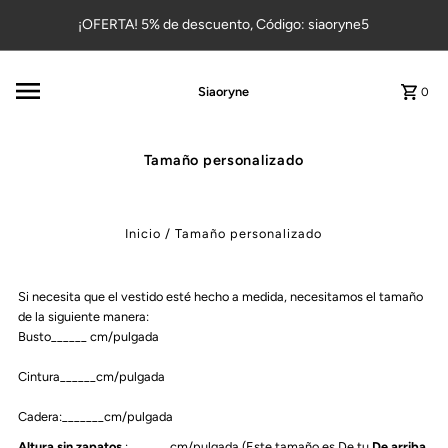
Ir directamente al contenido
¡OFERTA! 5% de descuento, Código: siaoryne5
Siaoryne
0
Tamaño personalizado
Inicio
/
Tamaño personalizado
Si necesita que el vestido esté hecho a medida, necesitamos el tamaño
de la siguiente manera:
Busto______ cm/pulgada
Cintura______cm/pulgada
Cadera:_______cm/pulgada
Altura sin zapatos
:_______cm/pulgada (Este tamaño es
De tu
De arriba