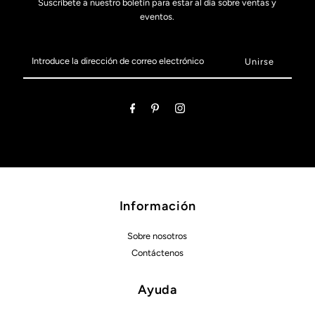
Suscríbete a nuestro boletín para estar al día sobre ventas y
eventos.
Introduce
la
dirección
de
correo
electrónico
Información
Sobre nosotros
Contáctenos
Ayuda